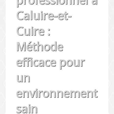
Caluire-et-
Cuire :
Méthode
efficace pour
un
environnement
sain