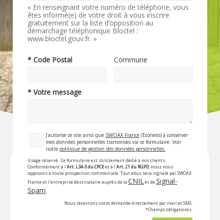
« En renseignant votre numéro de téléphone, vous
êtes informé(e) de votre droit à vous inscrire
gratuitement sur la liste d’opposition au
démarchage téléphonique Bloctel :
www.bloctel.gouv.fr. »
* Code Postal
Commune
* Votre message
J'autorise ce site ainsi que
SWOAX France
(Econeto) à conserver
mes données personnelles transmises via ce formulaire. Voir
notre
politique de gestion des données personnelles.
Usage réservé : Ce formulaire est strictement dédié à nos clients.
Conformément à l'
Art. L34-5 du CPCE
et à l'
Art. 21 du RGPD
, nous nous
opposons à toute prospection commerciale. Tout abus sera signalé par SWOAX
CNIL
Signal-
France et l'entreprise destinataire auprès de la
et de
Spam
.
Nous recevrons votre demande directement par mail et SMS.
*Champs obligatoires.