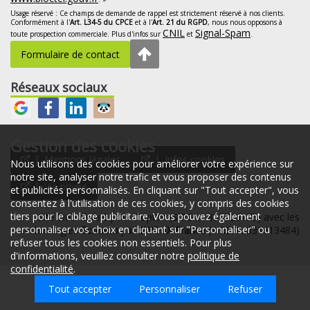
Usage réservé : Ce champs de demande de rappel est strictement réservé à nos clients.
Conformément à l'
Art. L34-5 du CPCE
et à l'
Art. 21 du RGPD
, nous nous opposons à
CNIL
Signal-Spam
toute prospection commerciale. Plus d'infos sur
et
.
Formulaire de contact
Réseaux sociaux
Gestion des cookies
Mentions légales
Infos cookies
Nous utilisons des cookies pour améliorer votre expérience sur
notre site, analyser notre trafic et vous proposer des contenus
Vie privée
et publicités personnalisés. En cliquant sur "Tout accepter", vous
consentez à l'utilisation de ces cookies, y compris des cookies
tiers pour le ciblage publicitaire. Vous pouvez également
Site web réalisé pour Toptim (SIREN : 853720175) avec les
personnaliser vos choix en cliquant sur "Personnaliser" ou
technologies
Econeto
par
SWOAX France
(SIREN : 831613484)
refuser tous les cookies non essentiels. Pour plus
d'informations, veuillez consulter notre
politique de
confidentialité
.
Tout accepter
Espace client
Personnaliser
07 82 90 34 78
Refuser