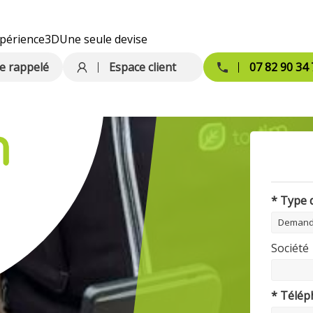
périence
3D
Une seule devise
e rappelé
Espace client
07 82 90 34 
* Type
sation
Traitement des nuisibles. Dératisation - Désinsectisation
Société
* Télé