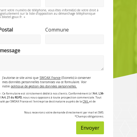
nant votre numéro de téléphone, vous êtes informé(e) de votre droit à
e gratuitement sur la liste d’opposition au démarchage téléphonique
.bloctel.gouv.fr. »
Postal
Commune
 message
J'autorise ce site ainsi que
SWOAX France
(Econeto) à conserver
mes données personnelles transmises via ce formulaire. Voir
notre
politique de gestion des données personnelles.
 : Ce formulaire est strictement dédié à nos clients. Conformément à l'
Art. L34-
l'
Art. 21 du RGPD
, nous nous opposons à toute prospection commerciale. Tout
nalé par SWOAX France et l'entreprise destinataire auprès de la
CNIL
et de
Nous recevrons votre demande directement par mail et SMS.
*Champs obligatoires.
Envoyer