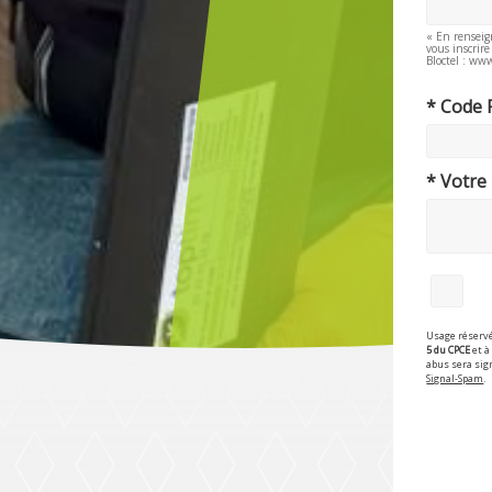
« En renseig
vous inscrir
Bloctel : www
* Code 
* Votre
Usage réservé
5 du CPCE
et à 
abus sera sig
Signal-Spam
.