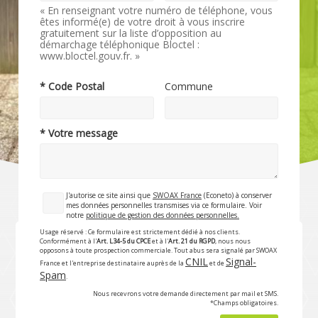
« En renseignant votre numéro de téléphone, vous
êtes informé(e) de votre droit à vous inscrire
gratuitement sur la liste d’opposition au
démarchage téléphonique Bloctel :
www.bloctel.gouv.fr. »
* Code Postal
Commune
* Votre message
J'autorise ce site ainsi que
SWOAX France
(Econeto) à conserver
mes données personnelles transmises via ce formulaire. Voir
notre
politique de gestion des données personnelles.
Usage réservé : Ce formulaire est strictement dédié à nos clients.
Conformément à l'
Art. L34-5 du CPCE
et à l'
Art. 21 du RGPD
, nous nous
opposons à toute prospection commerciale. Tout abus sera signalé par SWOAX
CNIL
Signal-
France et l'entreprise destinataire auprès de la
et de
Spam
.
Nous recevrons votre demande directement par mail et SMS.
*Champs obligatoires.