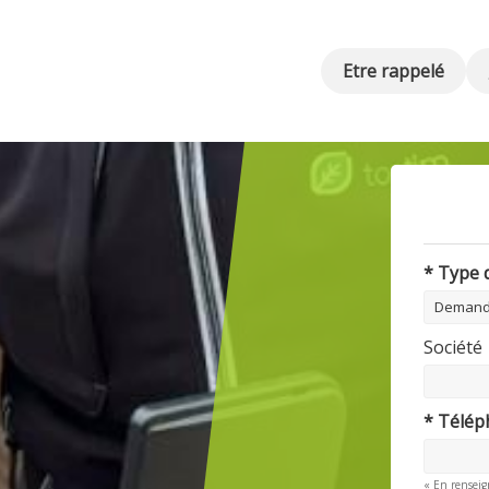
Etre rappelé
* Type
Société
* Télé
« En renseig