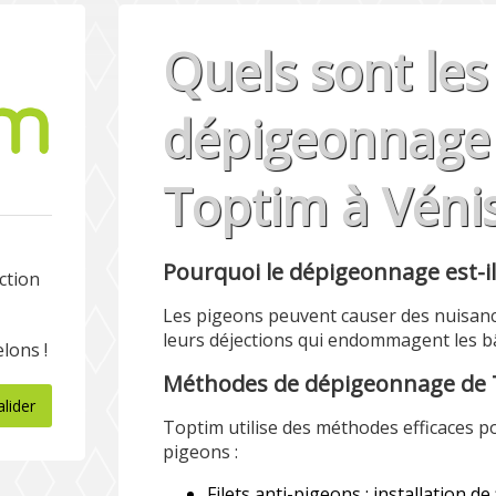
Quels sont les
dépigeonnage 
Toptim à Vénis
Pourquoi le dépigeonnage est-i
ection
Les pigeons peuvent causer des nuisan
leurs déjections qui endommagent les b
lons !
Méthodes de dépigeonnage de
alider
Toptim utilise des méthodes efficaces p
pigeons :
Filets anti-pigeons : installation d