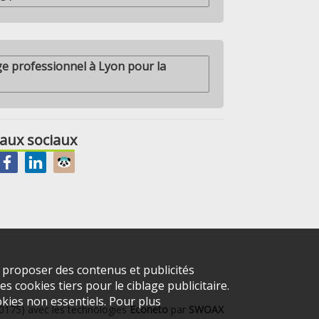
ge professionnel à Lyon pour la
aux sociaux
s proposer des contenus et publicités
s cookies tiers pour le ciblage publicitaire.
kies non essentiels. Pour plus
20175) avec les technologies
Econeto
par
SWOAX