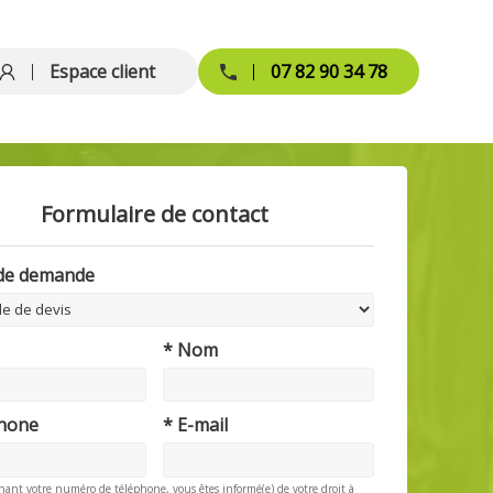
Espace client
07 82 90 34 78
Formulaire de contact
 de demande
* Nom
phone
* E-mail
nant votre numéro de téléphone, vous êtes informé(e) de votre droit à