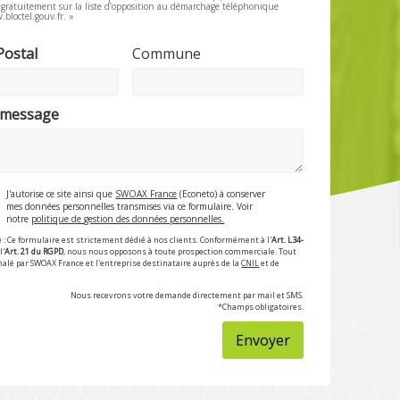
e gratuitement sur la liste d’opposition au démarchage téléphonique
.bloctel.gouv.fr. »
Postal
Commune
 message
J'autorise ce site ainsi que
SWOAX France
(Econeto) à conserver
mes données personnelles transmises via ce formulaire. Voir
notre
politique de gestion des données personnelles.
 : Ce formulaire est strictement dédié à nos clients. Conformément à l'
Art. L34-
l'
Art. 21 du RGPD
, nous nous opposons à toute prospection commerciale. Tout
nalé par SWOAX France et l'entreprise destinataire auprès de la
CNIL
et de
Nous recevrons votre demande directement par mail et SMS.
*Champs obligatoires.
Envoyer