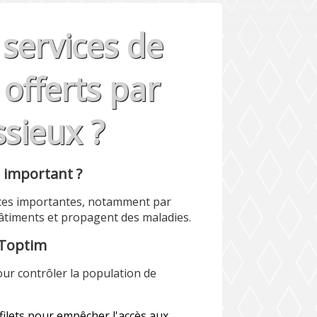
 services de
offerts par
sieux ?
l important ?
ces importantes, notamment par
âtiments et propagent des maladies.
 Toptim
our contrôler la population de
e filets pour empêcher l'accès aux