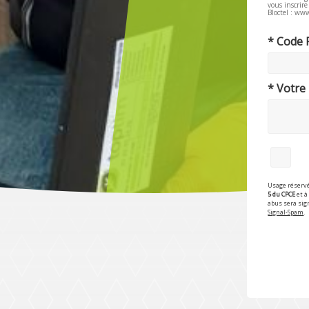
vous inscrir
Bloctel : www
* Code 
* Votre
Usage réservé
5 du CPCE
et à 
abus sera sig
Signal-Spam
.