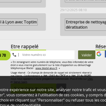
29/12/2025 08:10
l à Lyon avec Toptim
Entreprise de nettoya
dératisation
Etre rappelé
Rése
4 78
Valider
« En renseignant votre numéro de téléphone, vous êtes informé(e) de votre
droit à vous inscrire gratuitement sur la liste d'opposition au démarchage
téléphonique Bloctel :
www.bloctel.gouv.fr
. »
Usage réservé : Ce champs de demande de rappel est strictement réservé à
nos clients. Conformément à l'
Art. L34-5 du CPCE
et à l'
Art. 21 du RGPD
,
nous nous opposons à toute prospection commerciale. Plus d'infos sur
CNIL
et
Signal-Spam
.
Formulaire de contact
otre expérience sur notre site, analyser notre trafic et vou
", vous consentez à l'utilisation de ces cookies, y compris de
oix en cliquant sur "Personnaliser" ou refuser tous les coo
Site web réalisé pour Toptim (SIREN : 8537
itique de confidentialité
.
Vie privée