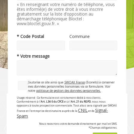
« En renseignant votre numéro de téléphone, vous
êtes informé(e) de votre droit à vous inscrire
gratuitement sur la liste d’opposition au
démarchage téléphonique Bloctel :
www.bloctel.gouv.fr. »
* Code Postal
Commune
* Votre message
J'autorise ce site ainsi que
SWOAX France
(Econeto) à conserver
mes données personnelles transmises via ce formulaire. Voir
notre
politique de gestion des données personnelles.
Usage réservé : Ce formulaire est strictement dédié à nos clients.
Conformément à l'
Art. L34-5 du CPCE
et à l'
Art. 21 du RGPD
, nous nous
opposons à toute prospection commerciale. Tout abus sera signalé par SWOAX
CNIL
Signal-
France et l'entreprise destinataire auprès de la
et de
Spam
.
Nous recevrons votre demande directement par mail et SMS.
*Champs obligatoires.