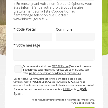
« En renseignant votre numéro de téléphone, vous
êtes informé(e) de votre droit à vous inscrire
gratuitement sur la liste d’opposition au
démarchage téléphonique Bloctel :
www.bloctel.gouv.fr. »
* Code Postal
Commune
* Votre message
J'autorise ce site ainsi que
SWOAX France
(Econeto) à conserver
mes données personnelles transmises via ce formulaire. Voir
notre
politique de gestion des données personnelles.
Usage réservé : Ce formulaire est strictement dédié à nos clients.
Conformément à l'
Art. L34-5 du CPCE
et à l'
Art. 21 du RGPD
, nous nous
opposons à toute prospection commerciale. Tout abus sera signalé par SWOAX
CNIL
Signal-
France et l'entreprise destinataire auprès de la
et de
Spam
.
Nous recevrons votre demande directement par mail et SMS.
*Champs obligatoires.