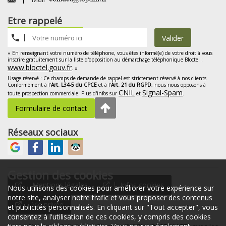
Etre rappelé
Valider
« En renseignant votre numéro de téléphone, vous êtes informé(e) de votre droit à vous
inscrire gratuitement sur la liste d'opposition au démarchage téléphonique Bloctel :
www.bloctel.gouv.fr
. »
Usage réservé : Ce champs de demande de rappel est strictement réservé à nos clients.
Conformément à l'
Art. L34-5 du CPCE
et à l'
Art. 21 du RGPD
, nous nous opposons à
CNIL
Signal-Spam
toute prospection commerciale. Plus d'infos sur
et
.
Formulaire de contact
Réseaux sociaux
Gestion des cookies
Mentions légales
Infos cookies
Nous utilisons des cookies pour améliorer votre expérience sur
notre site, analyser notre trafic et vous proposer des contenus
Vie privée
et publicités personnalisés. En cliquant sur "Tout accepter", vous
consentez à l'utilisation de ces cookies, y compris des cookies